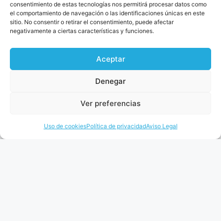
Control Horario
Política de cookies
consentimiento de estas tecnologías nos permitirá procesar datos como
el comportamiento de navegación o las identificaciones únicas en este
Declaración
sitio. No consentir o retirar el consentimiento, puede afectar
responsable
negativamente a ciertas características y funciones.
Aceptar
Denegar
diseña www.artenova.es
Ver preferencias
Uso de cookies
Política de privacidad
Aviso Legal
web@gesio.net
981 841 456
Rua M Angeles Gandara, 9, 15898 Santiago de
Compostela, A Coruña