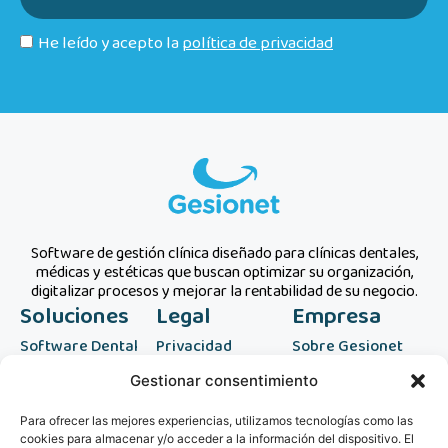
He leído y acepto la
política de privacidad
Software de gestión clínica diseñado para clínicas dentales,
médicas y estéticas que buscan optimizar su organización,
digitalizar procesos y mejorar la rentabilidad de su negocio.
Soluciones
Legal
Empresa
Software Dental
Privacidad
Sobre Gesionet
Software Médico
Aviso legal
Blog
Gestionar consentimiento
Software Estético
Protección de
Contacto
Para ofrecer las mejores experiencias, utilizamos tecnologías como las
Atheros ERP
datos
cookies para almacenar y/o acceder a la información del dispositivo. El