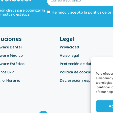
n clínica para optimizar la
He leído y acepto la
política de pr
, médica o estética.
luciones
Legal
ware Dental
Privacidad
tware Médico
Aviso legal
ware Estético
Protección de datos
ros ERP
Política de cookies
Para ofrecer
almacenar y/
rol Horario
Declaración responsable
tecnologías
identificaci
afectar nega
A