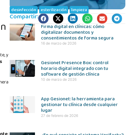
desinfección
,
esterilización
,
limpieza
Compartir:
ón
Firma digital en clínicas: cómo
digitalizar documentos y
consentimientos de forma segura
16 de marzo de 2026
te, y
s
Gesionet Presence Box: control
horario digital integrado con tu
software de gestión clínica
10 de marzo de 2026
anera
App Gesionet: la herramienta para
gestionar tu clínica desde cualquier
lugar
27 de febrero de 2026
ente
;