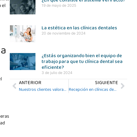
¿En qué consiste el sistema Verifactu?
 el
19 de mayo de 2025
La estética en las clínicas dentales
20 de noviembre de 2024
na
¿Estás organizando bien el equipo de
trabajo para que tu clínica dental sea
eficiente?
3 de julio de 2024
l
ANTERIOR
SIGUIENTE
Nuestros clientes valoran nuestro programa de gestión
Recepción en clínicas dentales: protocolo y diseño
jeras
dad