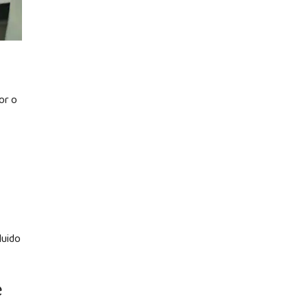
or o
luido
e