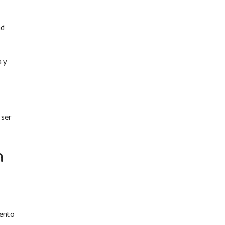
ad
a y
 ser
n
iento