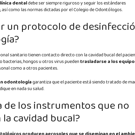
línica dental
debe ser siempre riguroso y seguir los estándares
 así como las normas dictadas por el Colegio de Odontólogos.
ir un protocolo de desinfecci
ogía?
al sanitario tienen contacto directo con la cavidad bucal del pacien
o bacterias, hongos u otros virus pueden
trasladarse a los equipo
rsonal como a otros pacientes.
en odontología
garantiza que el paciente está siendo tratado de m
ique en nada su salud.
a de los instrumentos que no
 la cavidad bucal?
tológicos producen aerosoles que se diseminan en el ambi