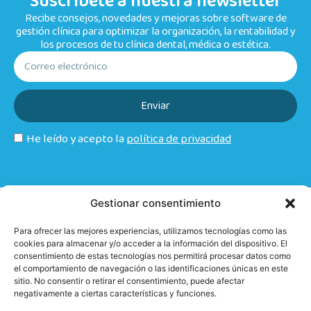
Suscríbete a nuestra newsletter
Recibe consejos, novedades y mejoras sobre software de
gestión clínica para optimizar la organización, la rentabilidad y
los procesos de tu clínica dental, médica o estética.
Enviar
He leído y acepto la
política de privacidad
Gestionar consentimiento
Para ofrecer las mejores experiencias, utilizamos tecnologías como las
cookies para almacenar y/o acceder a la información del dispositivo. El
consentimiento de estas tecnologías nos permitirá procesar datos como
el comportamiento de navegación o las identificaciones únicas en este
sitio. No consentir o retirar el consentimiento, puede afectar
Software de gestión clínica diseñado para clínicas dentales,
negativamente a ciertas características y funciones.
médicas y estéticas que buscan optimizar su organización,